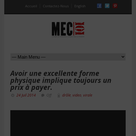
Accueil
Contactez-Nous
English
Avoir une excellente forme
physique implique toujours un
prix à payer.
24 Juil 2014
Off
drôle
,
video
,
virale