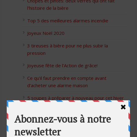
Chopes et pintes: deux verres qui ont fait
l’histoire de la bière
Top 5 des meilleures alarmes incendie
Joyeux Noël 2020
3 tireuses à bière pour ne plus subir la
pression
Joyeuse fête de l’Action de grâce!
Ce qu’il faut prendre en compte avant
d’acheter une alarme maison
5 soupes à préparer à nouveau pour cet hiver
Bon Halloween à tous
5 idées cadeaux Moulinex pour votre mère
pour l’Action de Grâce