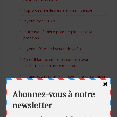
Top 5 des meilleures alarmes incendie
Joyeux Noël 2020
3 tireuses à bière pour ne plus subir la
pression
Joyeuse fête de l’Action de grâce!
Ce qu’il faut prendre en compte avant
d’acheter une alarme maison
5 soupes à préparer à nouveau pour cet hiver
Bon Halloween à tous
5 idées cadeaux Moulinex pour votre mère
pour l’Action de Grâce
Blague de café: Une femme infidèle trompe