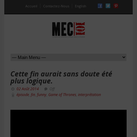
Accueil
Contactez-Nous
English
Cette fin aurait sans doute été
plus logique.
02 Août 2014
Off
épisode
,
fin
,
funny
,
Game of Thrones
,
interprétation