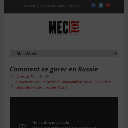
Accueil
Contactez-Nous
English
Comment se garer en Russie
06 Fév 2014
Off
Accident de la route en Russie
,
Automobiliste russe
,
Conducteur
russe
,
Meanwhile in Russia
,
Russie