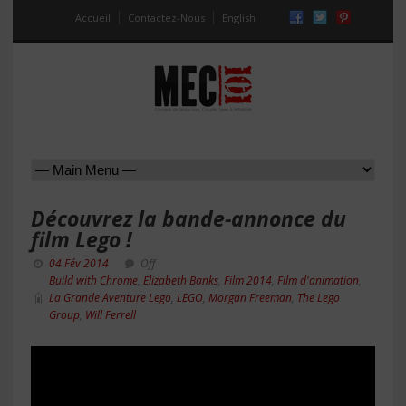
Accueil
Contactez-Nous
English
Découvrez la bande-annonce du
film Lego !
04 Fév 2014
Off
Build with Chrome
,
Elizabeth Banks
,
Film 2014
,
Film d'animation
,
La Grande Aventure Lego
,
LEGO
,
Morgan Freeman
,
The Lego
Group
,
Will Ferrell