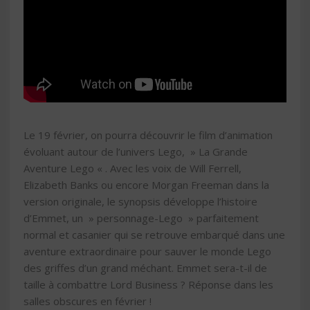
Le 19 février, on pourra découvrir le film d’animation
évoluant autour de l’univers Lego, » La Grande
Aventure Lego « . Avec les voix de Will Ferrell,
Elizabeth Banks ou encore Morgan Freeman dans la
version originale, le synopsis développe l’histoire
d’Emmet, un » personnage-Lego » parfaitement
normal et casanier qui se retrouve embarqué dans une
aventure extraordinaire pour sauver le monde Lego
des griffes d’un grand méchant. Emmet sera-t-il de
taille à combattre Lord Business ? Réponse dans les
salles obscures en février !