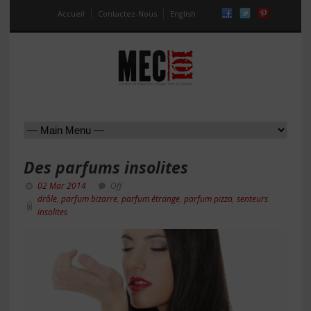
Accueil
Contactez-Nous
English
Des parfums insolites
02 Mar 2014
Off
drôle
,
parfum bizarre
,
parfum étrange
,
parfum pizza
,
senteurs
insolites