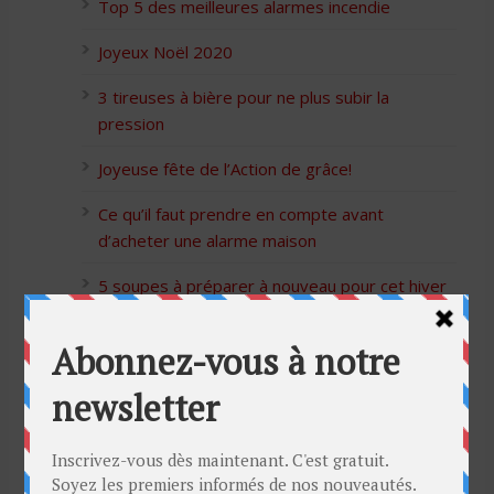
Top 5 des meilleures alarmes incendie
Joyeux Noël 2020
3 tireuses à bière pour ne plus subir la
pression
Joyeuse fête de l’Action de grâce!
Ce qu’il faut prendre en compte avant
d’acheter une alarme maison
5 soupes à préparer à nouveau pour cet hiver
Bon Halloween à tous
5 idées cadeaux Moulinex pour votre mère
pour l’Action de Grâce
Blague de café: Une femme infidèle trompe
son mari