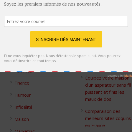
Catégories
Derniers Conseils
Classement
Comparaison des
meilleurs sites de
Conseils pour les
rencontre pour plan cul
Femmes
Équipez votre maison
Finance
d’un aspirateur sans fil
puissant et finis les
Humour
maux de dos
Infidélité
Comparaison des
meilleurs sites coquins
Maison
en France
Marketing