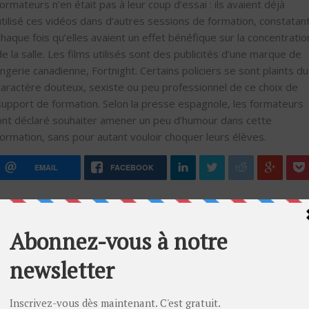
formateurs n’en était pas à leur coup d’essai : ils avaient déjà
utilisé ces vidéos dans d’autres sessions de formation, constatan
chaque fois qu’elles avaient un effet bénéfique sur la concentratio
de la salle. Les films utilisés sont des publicités d’une marque de
lingerie canadienne, Fortnight. Certains policiers se sont plaints du
caractère douteux, sexiste ou peu professionnel de ce choix de
support de formation. Selon la presse espagnole, les formateurs
ont déclaré souhaiter amener un peu d’humour dans cette
formation, sans pour autant vouloir choquer leurs élèves.
EMAIL
FACEBOOK
À Propos de l'Auteur