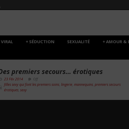
h
VIRAL
+
SÉDUCTION
SEXUALITÉ
+
AMOUR & 
Des premiers secours… érotiques
23 Fév 2014
Off
filles sexy qui font les premiers soins
,
lingerie
,
mannequins
,
premiers secours
érotiques
,
sexy