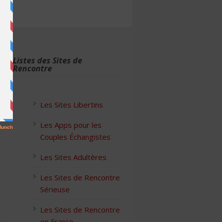
Listes des Sites de
Rencontre
Les Sites Libertins
Les Apps pour les
Couples Échangistes
Les Sites Adultères
Les Sites de Rencontre
Sérieuse
Les Sites de Rencontre
en France