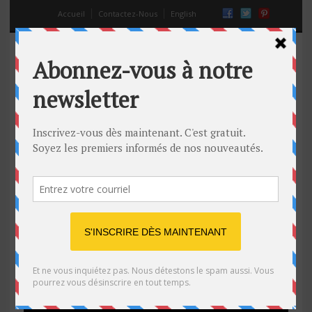
Accueil
Contactez-Nous
English
Fight Football : sport alliant rugby
et sport de combat
08 Mar 2014
Off
fight football
,
foot américain
,
mma
,
rugby
,
sport de combat