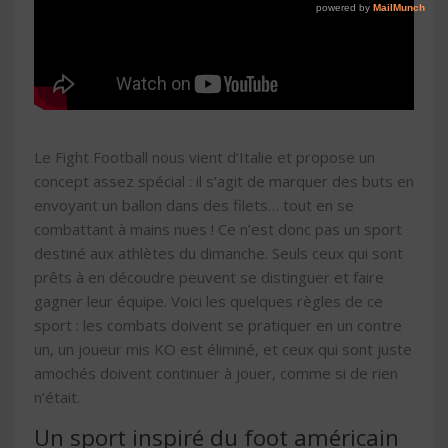
Le Fight Football nous vient d’Italie et propose un
concept assez spécial : il s’agit de marquer des buts en
envoyant un ballon dans des filets… tout en se
combattant à mains nues ! Ce n’est donc pas un sport
destiné aux athlètes du dimanche. Seuls ceux qui sont
prêts à en découdre peuvent se distinguer et faire
gagner leur équipe. Voici les quelques règles de ce
sport : les combats doivent se pratiquer en un contre
un, un joueur mis KO est éliminé, et ceux qui sont juste
amochés doivent continuer à jouer, comme si de rien
n’était.
Un sport inspiré du foot américain