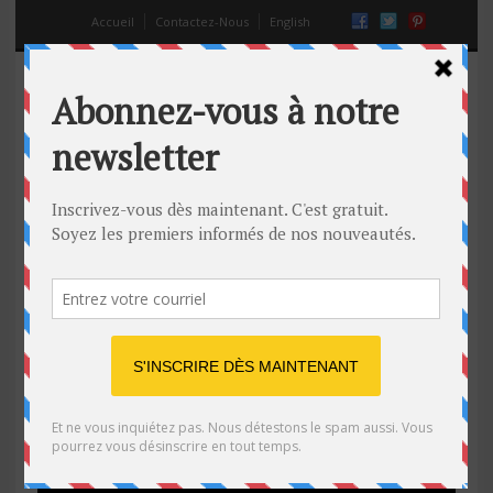
Accueil
Contactez-Nous
English
Free Running – Pikachu est en ville
!
14 Juil 2014
Off
État d'esprit
,
Free Runner
,
Free Running
,
parcours
,
Pikachu
Parkour