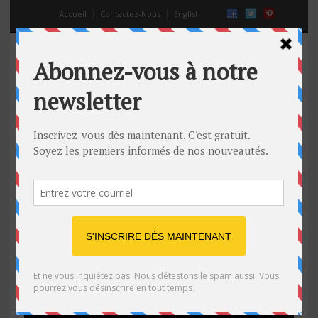
Accueil
Contactez-Nous
English
Il a surement d’autres façons
moins bêtes d’impressionner des
amis que de se jeter d’un toit!
09 Sep 2014
Off
drôle
,
video
,
virale