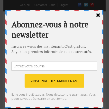
Accueil
Contactez-Nous
English
Infos live: ce journaliste taillade
ses pantalons en live!
07 Sep 2014
Off
drôle
,
video
,
virale