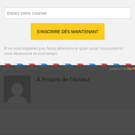
Quant à Justin Bieber, il n’a jamais été épargné par le public et,
malgré un réseau de fans très fidèles, il fait souvent l’objet de
parodies ou de moqueries plus ou moins acides. Ces deux-là ont
donc encore plus en commun qu’on ne pourrait le croire, et les
ressemblances physiques ne sont que la partie visible de l’iceber
EMAIL
FACEBOOK
À Propos de l'Auteur