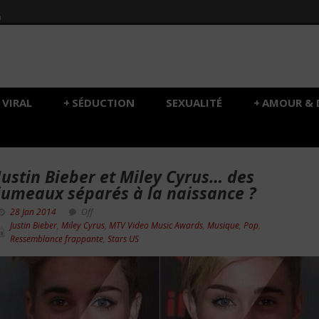
h
VIRAL
+
SÉDUCTION
SEXUALITÉ
+
AMOUR & 
Justin Bieber et Miley Cyrus… des
jumeaux séparés à la naissance ?
28 Jan 2014
Off
Justin Bieber
,
Miley Cyrus
,
MTV Video Music Awards
,
Musique
,
Pop
,
Ressemblance frappante
,
Stars US