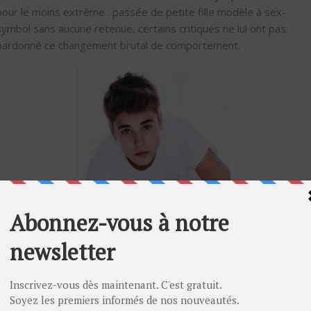
pour le moins extrême : passée de petite fille modèle à sex-
symbol sans aucune retenue, certains critiques ne lui ont pas
pardonné ce changement brutal de comportement.
Justin Bieber, idole des ados et tête de turc des
autres