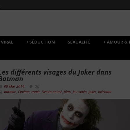
h
VIRAL
+
SÉDUCTION
SEXUALITÉ
+
AMOUR & 
Les différents visages du Joker dans
Batman
09 Mar 2014
Off
batman
,
Cinéma
,
comic
,
Dessin animé
,
films
,
Jeu vidéo
,
joker
,
méchant