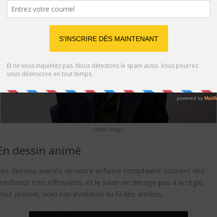
Heath Ledger
En dessin animé
Les dessins animés de notre enfance comptaient souvent des
méchants très effrayants, et le Joker ne déroge pas à la règle.
Pour preuve, voici son évolution au fil des années.