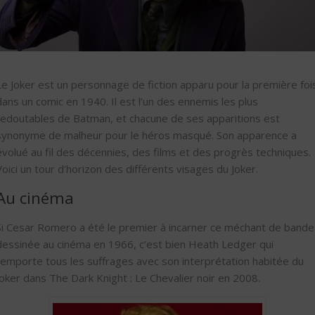
Le Joker est un personnage de fiction apparu pour la première foi
dans un comic en 1940. Il est l’un des ennemis les plus
redoutables de Batman, et chacune de ses apparitions est
synonyme de malheur pour le héros masqué. Son apparence a
évolué au fil des décennies, des films et des progrès techniques.
Voici un tour d’horizon des différents visages du Joker.
Au cinéma
Si Cesar Romero a été le premier à incarner ce méchant de bande
dessinée au cinéma en 1966, c’est bien Heath Ledger qui
remporte tous les suffrages avec son interprétation habitée du
Joker dans The Dark Knight : Le Chevalier noir en 2008.