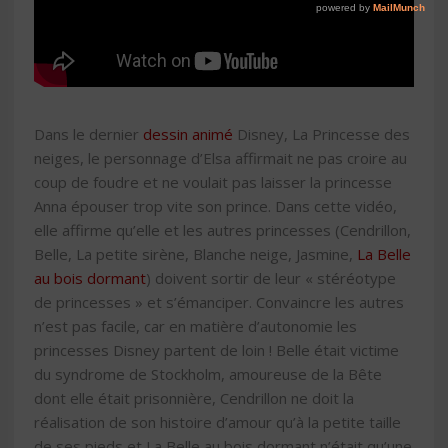
Dans le dernier
dessin animé
Disney, La Princesse des
neiges, le personnage d’Elsa affirmait ne pas croire au
coup de foudre et ne voulait pas laisser la princesse
Anna épouser trop vite son prince. Dans cette vidéo,
elle affirme qu’elle et les autres princesses (Cendrillon,
Belle, La petite sirène, Blanche neige, Jasmine,
La Belle
au bois dormant
) doivent sortir de leur « stéréotype
de princesses » et s’émanciper. Convaincre les autres
n’est pas facile, car en matière d’autonomie les
princesses Disney partent de loin ! Belle était victime
du syndrome de Stockholm, amoureuse de la Bête
dont elle était prisonnière, Cendrillon ne doit la
réalisation de son histoire d’amour qu’à la petite taille
de ses pieds et La Belle au bois dormant n’était qu’une