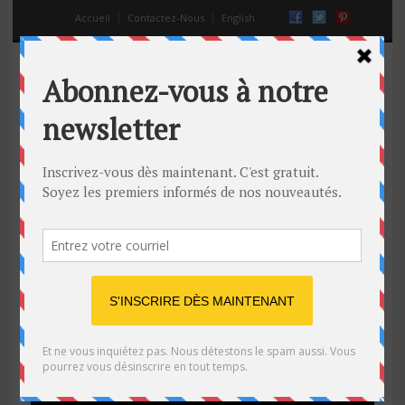
Accueil
Contactez-Nous
English
Les princesses Disney se rebellent
28 Fév 2014
Off
Dessin animé
,
Disney
,
princesse disney