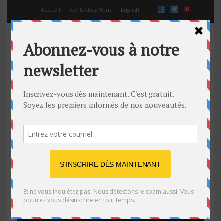
Accueil
Contactez-Nous
English
Pas toujours facile de prendre
l’escalier roulant. Une pauvre
mamie russe va vite s’en rendre
compte.
18 Juil 2014
Off
drôle
,
video
,
virale