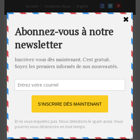
Accueil
Contactez-Nous
English
Pour aller au MacDo, il lui faut un
couteau planté dans le dos!
12 Août 2014
Off
drôle
,
video
,
virale