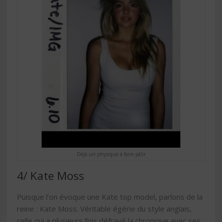
Déjà un physique à faire pâlir
4/ Kate Moss
Puisque l’on évoque une Kate top model, parlons de la
reine : Kate Moss. Véritable égérie du style anglais,
celle qui a plusieurs fois défrayé la chronique avec ses