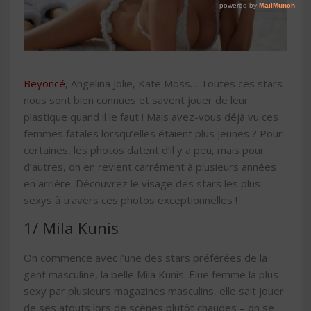
Beyoncé
, Angelina Jolie, Kate Moss… Toutes ces stars
nous sont bien connues et savent jouer de leur
plastique quand il le faut ! Mais avez-vous déjà vu ces
femmes fatales lorsqu’elles étaient plus jeunes ? Pour
certaines, les photos datent d’il y a peu, mais pour
d’autres, on en revient carrément à plusieurs années
en arrière. Découvrez le visage des stars les plus
sexys à travers ces photos exceptionnelles !
1/ Mila Kunis
On commence avec l’une des stars préférées de la
gent masculine, la belle Mila Kunis. Elue femme la plus
sexy par plusieurs magazines masculins, elle sait jouer
de ses atouts lors de scènes plutôt chaudes – on se