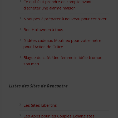
Ce qu’il faut prendre en compte avant
d’acheter une alarme maison
5 soupes à préparer à nouveau pour cet hiver
Bon Halloween à tous
5 idées cadeaux Moulinex pour votre mère
pour l’Action de Grâce
Blague de café: Une femme infidèle trompe
son mari
Listes des Sites de Rencontre
Les Sites Libertins
Les Apps pour les Couples Échangistes