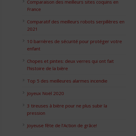
Comparaison des meilleurs sites coquins en
France
Comparatif des meilleurs robots serpillères en
2021
10 barrières de sécurité pour protéger votre
enfant
Chopes et pintes: deux verres qui ont fait
l’histoire de la bière
Top 5 des meilleures alarmes incendie
Joyeux Noël 2020
3 tireuses à bière pour ne plus subir la
pression
Joyeuse fête de l’Action de grâce!