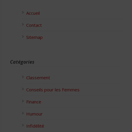
Accueil
Contact
Sitemap
Catégories
Classement
Conseils pour les Femmes
Finance
Humour
Infidélité