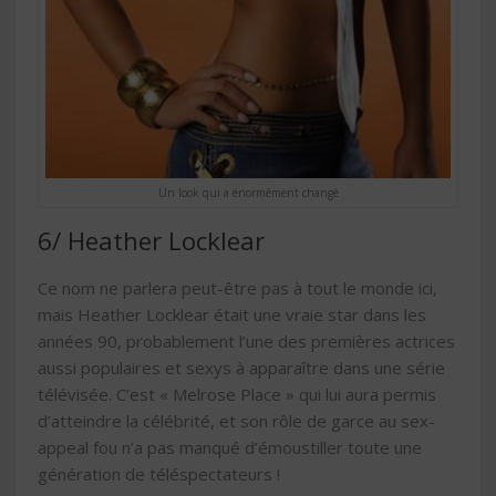
Un look qui a énormément changé
6/ Heather Locklear
Ce nom ne parlera peut-être pas à tout le monde ici,
mais Heather Locklear était une vraie star dans les
années 90, probablement l’une des premières actrices
aussi populaires et sexys à apparaître dans une série
télévisée. C’est « Melrose Place » qui lui aura permis
d’atteindre la célébrité, et son rôle de garce au sex-
appeal fou n’a pas manqué d’émoustiller toute une
génération de téléspectateurs !