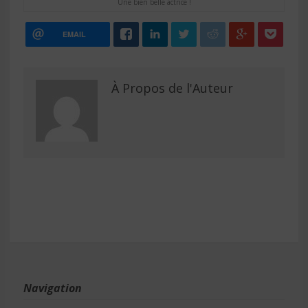
Une bien belle actrice !
EMAIL
À Propos de l'Auteur
Navigation