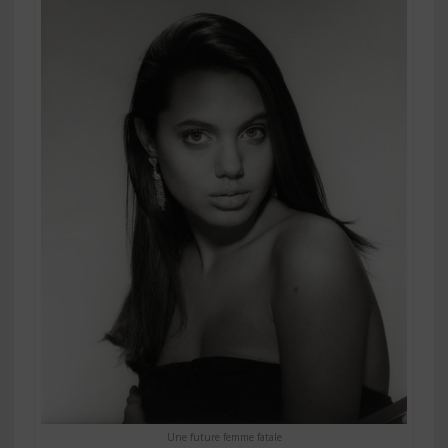
Une future femme fatale