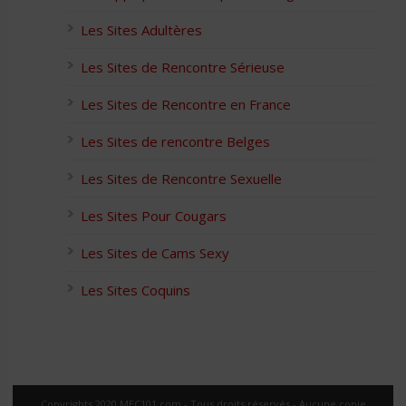
Les Sites Adultères
Les Sites de Rencontre Sérieuse
Les Sites de Rencontre en France
Les Sites de rencontre Belges
Les Sites de Rencontre Sexuelle
Les Sites Pour Cougars
Les Sites de Cams Sexy
Les Sites Coquins
Copyrights 2020 MEC101.com - Tous droits réservés - Aucune copie