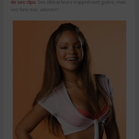
de ses clips
. Ses détracteurs n’apprécient guère, mais
ses fans eux, adorent !