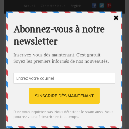
Accueil
Contactez-Nous
English
Superman filmé avec une GoPro
20 Mar 2014
Off
caméra
,
GoPro
,
super héros
,
superman
,
Technologie
,
vol