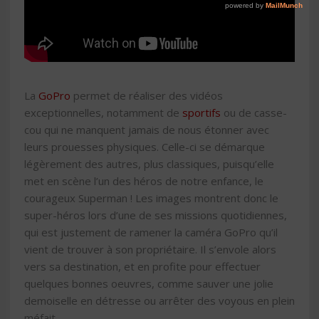
La
GoPro
permet de réaliser des vidéos
exceptionnelles, notamment de
sportifs
ou de casse-
cou qui ne manquent jamais de nous étonner avec
leurs prouesses physiques. Celle-ci se démarque
légèrement des autres, plus classiques, puisqu’elle
met en scène l’un des héros de notre enfance, le
courageux Superman ! Les images montrent donc le
super-héros lors d’une de ses missions quotidiennes,
qui est justement de ramener la caméra GoPro qu’il
vient de trouver à son propriétaire. Il s’envole alors
vers sa destination, et en profite pour effectuer
quelques bonnes oeuvres, comme sauver une jolie
demoiselle en détresse ou arrêter des voyous en plein
méfait.