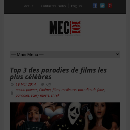
Accueil
Contactez-Nous
English
Top 3 des parodies de films les
plus célèbres
19 Mar 2014
Off
austin powers
,
Cinéma
,
films
,
meilleures parodies de films
,
parodies
,
scary movie
,
shrek