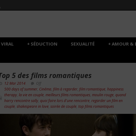
h
VIRAL
+
SÉDUCTION
SEXUALITÉ
+
AMOUR & 
Top 5 des films romantiques
12 Mar 2014
Off
500 days of summer
,
Cinéma
,
film à regarder
,
film romantique
,
happiness
therapy
,
la vie en couple
,
meilleurs films romantiques
,
moulin rouge
,
quand
harry rencontre sally
,
quoi faire lors d'une rencontre
,
regarder un film en
couple
,
shakespeare in love
,
soirée de couple
,
top films romantiques