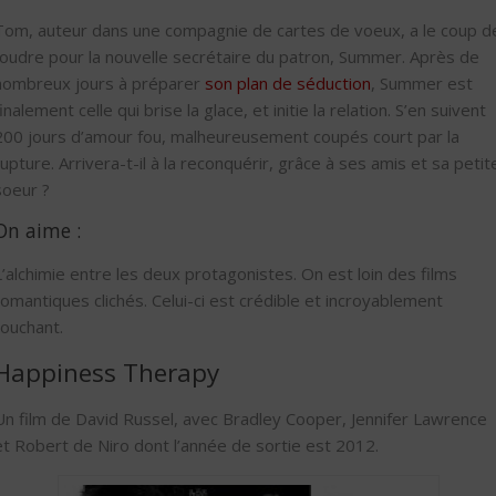
Tom, auteur dans une compagnie de cartes de voeux, a le coup d
foudre pour la nouvelle secrétaire du patron, Summer. Après de
nombreux jours à préparer
son plan de séduction
, Summer est
finalement celle qui brise la glace, et initie la relation. S’en suivent
200 jours d’amour fou, malheureusement coupés court par la
rupture. Arrivera-t-il à la reconquérir, grâce à ses amis et sa petit
soeur ?
On aime :
L’alchimie entre les deux protagonistes. On est loin des films
romantiques clichés. Celui-ci est crédible et incroyablement
touchant.
Happiness Therapy
Un film de David Russel, avec Bradley Cooper, Jennifer Lawrence
et Robert de Niro dont l’année de sortie est 2012.