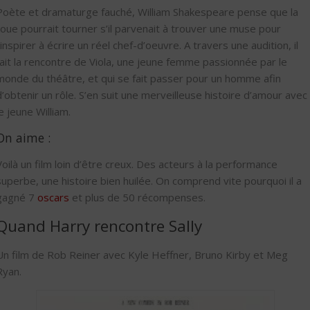
Poète et dramaturge fauché, William Shakespeare pense que la
roue pourrait tourner s’il parvenait à trouver une muse pour
l’inspirer à écrire un réel chef-d’oeuvre. A travers une audition, il
fait la rencontre de Viola, une jeune femme passionnée par le
monde du théâtre, et qui se fait passer pour un homme afin
d’obtenir un rôle. S’en suit une merveilleuse histoire d’amour avec
le jeune William.
On aime :
Voilà un film loin d’être creux. Des acteurs à la performance
superbe, une histoire bien huilée. On comprend vite pourquoi il a
gagné 7
oscars
et plus de 50 récompenses.
Quand Harry rencontre Sally
Un film de Rob Reiner avec Kyle Heffner, Bruno Kirby et Meg
Ryan.