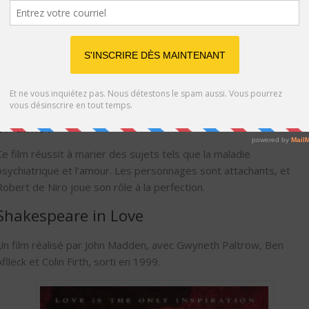
L’histoire ?
Pat, un homme ayant tout perdu dans la vie, va essayer de
remettre sa vie sur les rails grâce à l’aide d’une fille ayant elle-
même eu une vie tourmentée, Tiffany. Celle-ci lui propose de
l’aider à
reconquérir son ex
, en échange d’une requête particulière
On aime :
Ce film réussit à marier des sujets tels que la maladie
psychiatrique et l’amour. Les personnages sont attachants, et
Robert de Niro joue son rôle à la perfection.
Shakespeare in Love
Un film réalisé par John Madden, avec Gwyneth Paltrow, Ben
Aflleck et Colin Firth, sorti en 1999.