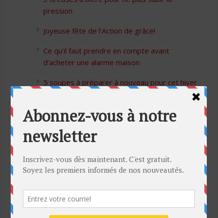
pression
Joyeuse fête de l’Action de grâce!
Ce qu’il faut prendre en compte avant
d’acheter une alarme maison
5 soupes à préparer à nouveau pour cet hiver
Bon Halloween à tous
5 idées cadeaux Moulinex pour votre mère
pour l’Action de Grâce
Blague de café: Une femme infidèle trompe
son mari
Listes des Sites de Rencontre