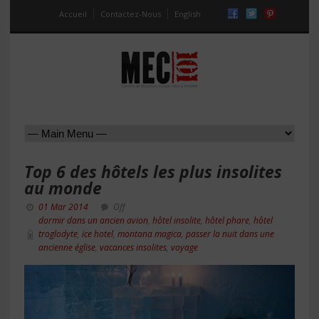
Accueil
Contactez-Nous
English
Top 6 des hôtels les plus insolites
au monde
01 Mar 2014
Off
dormir dans un ancien avion
,
hôtel insolite
,
hôtel phare
,
hôtel
troglodyte
,
ice hotel
,
montana magica
,
passer la nuit dans une
ancienne église
,
vacances insolites
,
voyage