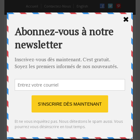
Accueil
Contactez-Nous
English
Trois des records du monde les
plus inattendus
15 Mar 2014
Off
absurde
,
drôle
,
guinness des records
,
Humour
,
humour
,
Record
du monde
,
records insolites