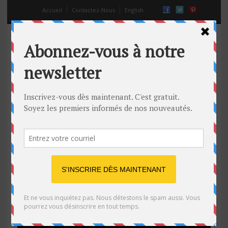
Accueil
Contactez-Nous
English
Un sans-abri se fait dépouiller
sans que personne ne réagisse
pour l’aider!
18 Août 2014
Off
drôle
,
video
,
virale