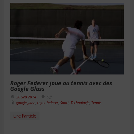
Roger Federer joue au tennis avec des
Google Glass
20 Sep 2014
Off
google glass
,
roger federer
,
Sport
,
Technologie
,
Tennis
Lire l'article