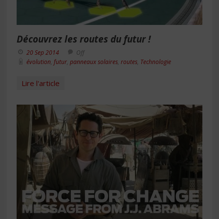
Découvrez les routes du futur !
20 Sep 2014
Off
évolution
,
futur
,
panneaux solaires
,
routes
,
Technologie
Lire l'article