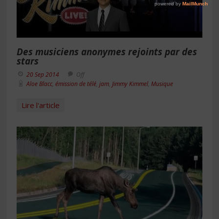
Des musiciens anonymes rejoints par des
stars
20 Sep 2014
Off
Aloe Blacc
,
émission de télé
,
jam
,
Jimmy Kimmel
,
Musique
Lire l'article