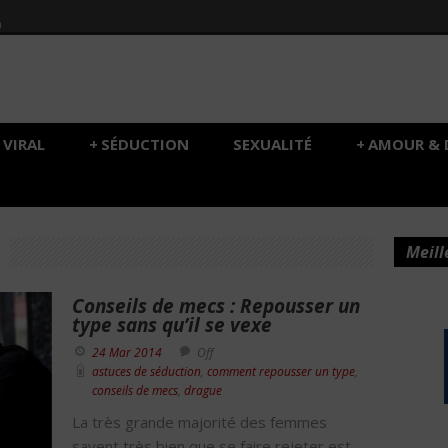
h
VIRAL
+
SÉDUCTION
SEXUALITÉ
+
AMOUR & 
Meill
Conseils de mecs : Repousser un
type sans qu’il se vexe
24 Mar 2014
Off
astuces de séduction
,
comment repousser un type
,
conseils de mecs
,
drague
La très grande majorité des femmes
savent très bien que se faire rejeter est