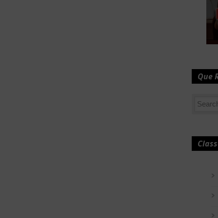
Que 
Class