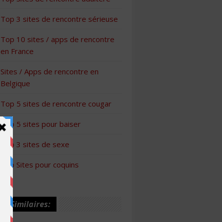
Top 3 sites de rencontre sérieuse
Top 10 sites / apps de rencontre
en France
Sites / Apps de rencontre en
Belgique
Top 5 sites de rencontre cougar
Top 5 sites pour baiser
Top 3 sites de sexe
Top Sites pour coquins
les Similaires: