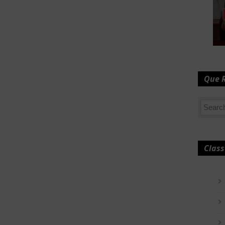
Que 
Class