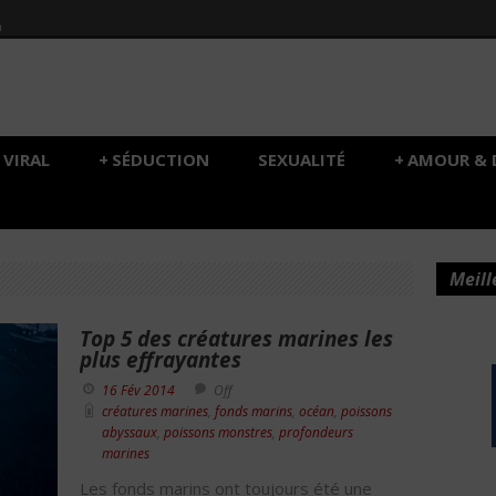
h
VIRAL
+
SÉDUCTION
SEXUALITÉ
+
AMOUR & 
Meill
Top 5 des créatures marines les
plus effrayantes
16 Fév 2014
Off
créatures marines
,
fonds marins
,
océan
,
poissons
abyssaux
,
poissons monstres
,
profondeurs
marines
Les fonds marins ont toujours été une