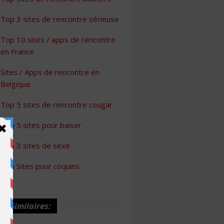
Top 3 sites de rencontre sérieuse
Top 10 sites / apps de rencontre
en France
Sites / Apps de rencontre en
Belgique
Top 5 sites de rencontre cougar
Top 5 sites pour baiser
Top 3 sites de sexe
Top Sites pour coquins
les Similaires: