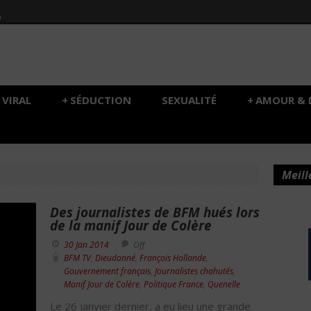
h
VIRAL
+
SÉDUCTION
SEXUALITÉ
+
AMOUR & 
Meill
Des journalistes de BFM hués lors
de la manif Jour de Colère
30 Jan 2014
Off
BFM TV
,
Dieudonné
,
François Hollande
,
Gouvernement français
,
Journalistes chahutés
,
Manif Jour de Colère
,
Politique France
,
Quenelle
Le 26 janvier dernier, a eu lieu une grande