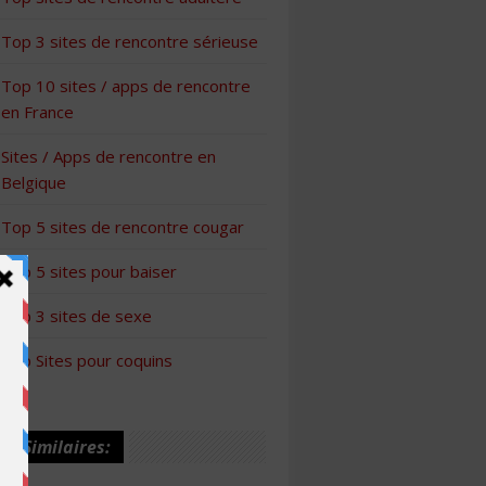
Top 3 sites de rencontre sérieuse
Top 10 sites / apps de rencontre
en France
Sites / Apps de rencontre en
Belgique
Top 5 sites de rencontre cougar
Top 5 sites pour baiser
Top 3 sites de sexe
Top Sites pour coquins
les Similaires: