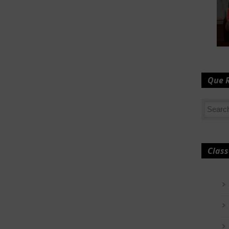
Que 
Class