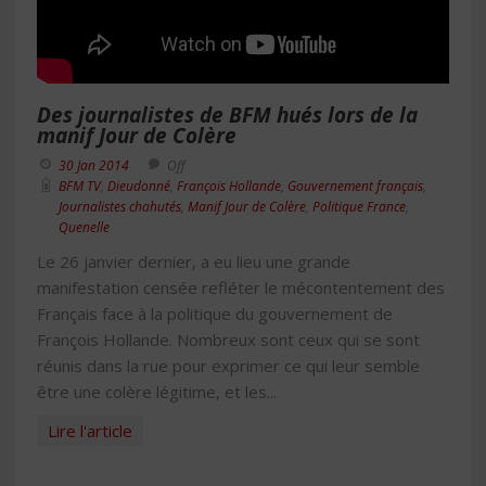
Des journalistes de BFM hués lors de la
manif Jour de Colère
30 Jan 2014
Off
BFM TV
,
Dieudonné
,
François Hollande
,
Gouvernement français
,
Journalistes chahutés
,
Manif Jour de Colère
,
Politique France
,
Quenelle
Le 26 janvier dernier, a eu lieu une grande
manifestation censée refléter le mécontentement des
Français face à la politique du gouvernement de
François Hollande. Nombreux sont ceux qui se sont
réunis dans la rue pour exprimer ce qui leur semble
être une colère légitime, et les...
Lire l'article