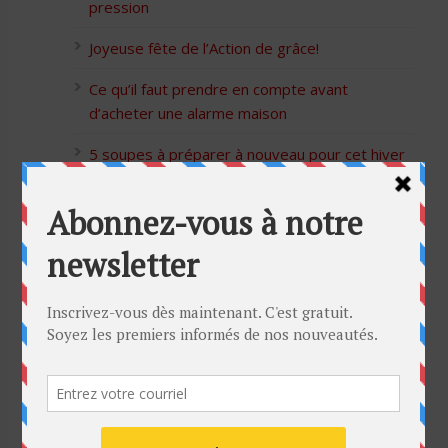
pression
Joyeuse fête de l’Action de grâce!
Ce qu’il faut prendre en compte avant
d’acheter une alarme maison
5 soupes à préparer à nouveau pour cet hiver
Bon Halloween à tous
5 idées cadeaux Moulinex pour votre mère
pour l’Action de Grâce
Blague de café: Une femme infidèle trompe
son mari
Listes des Sites de Rencontre