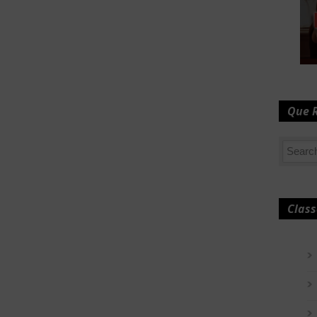
Que 
Class