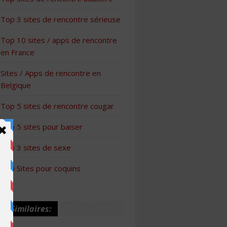
Top 3 sites de rencontre sérieuse
Top 10 sites / apps de rencontre
en France
Sites / Apps de rencontre en
Belgique
Top 5 sites de rencontre cougar
Top 5 sites pour baiser
Top 3 sites de sexe
Top Sites pour coquins
les Similaires: