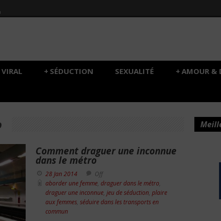
h
VIRAL
+
SÉDUCTION
SEXUALITÉ
+
AMOUR & 
o
Meill
Comment draguer une inconnue
dans le métro
28 Jan 2014
Off
aborder une femme
,
draguer dans le métro
,
draguer une inconnue
,
jeu de séduction
,
plaire
aux femmes
,
séduire dans les transports en
commun