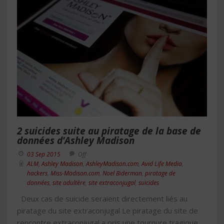
2 suicides suite au piratage de la base de
données d’Ashley Madison
03 Sep 2015
Off
ALM
,
Ashley Madison
,
AshleyMadison.com
,
Avid Life Media
,
hackers
,
Miss-Madison.com
,
Noel Biderman
,
piratage de
données
,
site adultère
,
site extraconjugal
,
suicides
Deux cas de suicide seraient directement liés au
piratage du site extraconjugal Le piratage du site de
rencontre extraconjugal a pris une tournure tragique