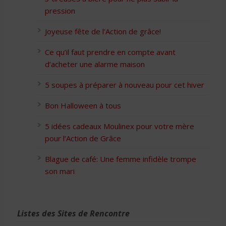
pression
Joyeuse fête de l’Action de grâce!
Ce qu’il faut prendre en compte avant
d’acheter une alarme maison
5 soupes à préparer à nouveau pour cet hiver
Bon Halloween à tous
5 idées cadeaux Moulinex pour votre mère
pour l’Action de Grâce
Blague de café: Une femme infidèle trompe
son mari
Listes des Sites de Rencontre