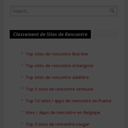
Classement de Sites de Rencontre
Top sites de rencontre libertine
Top sites de rencontre échangiste
Top sites de rencontre adultère
Top 3 sites de rencontre sérieuse
Top 10 sites / apps de rencontre en France
Sites / Apps de rencontre en Belgique
Top 5 sites de rencontre cougar