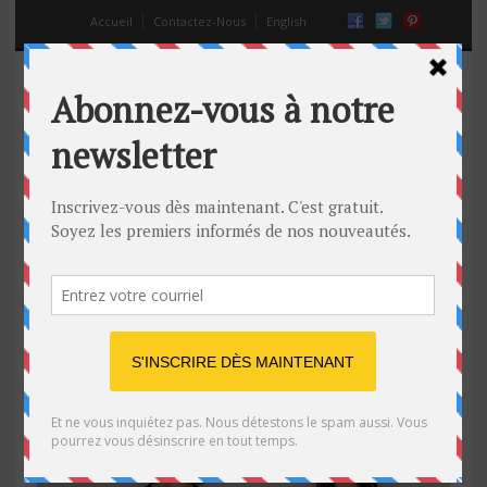
Accueil
Contactez-Nous
English
Meetic.com