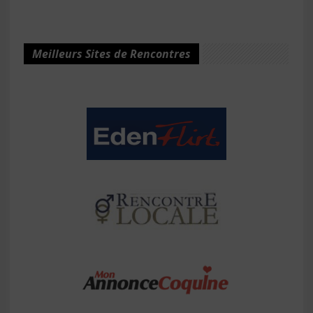
Meilleurs Sites de Rencontres