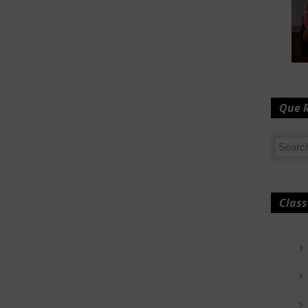
Que 
Class