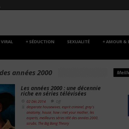
h
VIRAL
+
SÉDUCTION
SEXUALITÉ
+
AMOUR & 
é des années 2000
Meill
Les années 2000 : une décennie
riche en séries télévisées
02 Déc 2014
Off
desperate housewives
,
esprit criminel
,
grey's
anatomy
,
house
,
how i met your mother
,
les
experts
,
meilleures séries télé des années 2000
,
scrubs
,
The Big Bang Theory