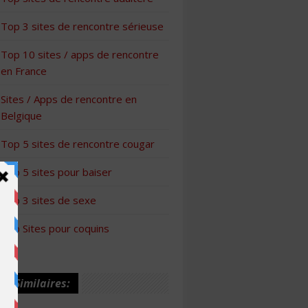
Top 3 sites de rencontre sérieuse
Top 10 sites / apps de rencontre
en France
Sites / Apps de rencontre en
Belgique
Top 5 sites de rencontre cougar
Top 5 sites pour baiser
Top 3 sites de sexe
Top Sites pour coquins
les Similaires: