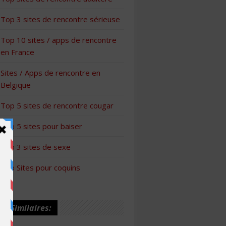
Top 3 sites de rencontre sérieuse
Top 10 sites / apps de rencontre
en France
Sites / Apps de rencontre en
Belgique
Top 5 sites de rencontre cougar
Top 5 sites pour baiser
Top 3 sites de sexe
Top Sites pour coquins
les Similaires: