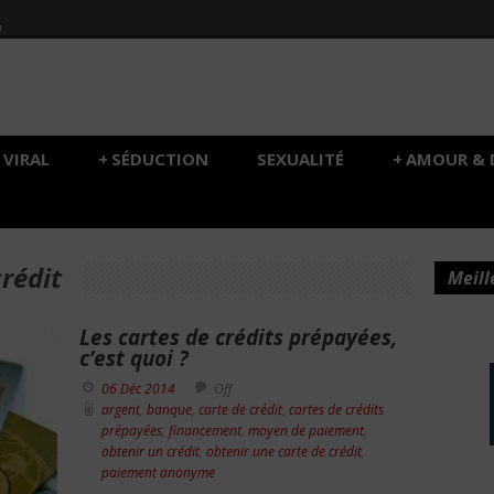
h
VIRAL
+
SÉDUCTION
SEXUALITÉ
+
AMOUR & 
crédit
Meill
Les cartes de crédits prépayées,
c’est quoi ?
06 Déc 2014
Off
argent
,
banque
,
carte de crédit
,
cartes de crédits
prépayées
,
financement
,
moyen de paiement
,
obtenir un crédit
,
obtenir une carte de crédit
,
paiement anonyme