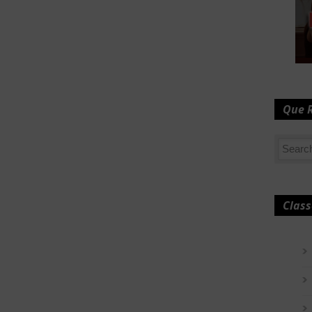
Que 
Class