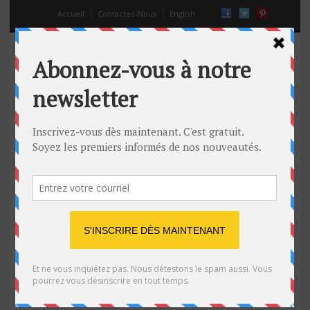
Accueil
Contactez-Nous
English
Les cartes de crédits prépayées,
c’est quoi ?
06 Déc 2014
Off
argent
,
banque
,
carte de crédit
,
cartes de crédits prépayées
,
financement
,
moyen de paiement
,
obtenir un crédit
,
obtenir une
carte de crédit
,
paiement anonyme
Depuis quelques temps, on voit apparaître de plus en
plus de cartes de crédit dites » prépayées « . Mais