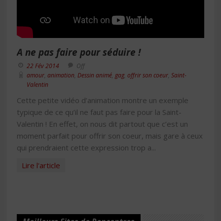
A ne pas faire pour séduire !
22 Fév 2014
Off
amour
,
animation
,
Dessin animé
,
gag
,
offrir son coeur
,
Saint-
Valentin
Cette petite vidéo d’animation montre un exemple
typique de ce qu’il ne faut pas faire pour la Saint-
Valentin ! En effet, on nous dit partout que c’est un
moment parfait pour offrir son coeur, mais gare à ceux
qui prendraient cette expression trop a...
Lire l'article