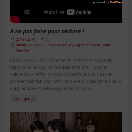
A ne pas faire pour séduire !
22 Fév 2014
Off
amour
,
animation
,
Dessin animé
,
gag
,
offrir son coeur
,
Saint-
Valentin
Cette petite vidéo d’animation montre un exemple
typique de ce qu’il ne faut pas faire pour la Saint-
Valentin ! En effet, on nous dit partout que c’est un
moment parfait pour offrir son coeur, mais gare à ceux
qui prendraient cette expression trop a...
Lire l'article