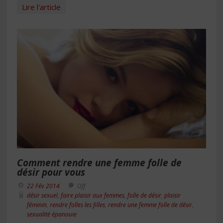
Lire l'article
Comment rendre une femme folle de
désir pour vous
22 Fév 2014
Off
désir sexuel
,
faire plaisir aux femmes
,
folle de désir
,
plaisir
féminin
,
rendre folles les filles
,
rendre une femme folle de désir
,
sexualité épanouie