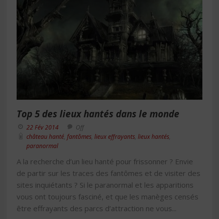
Top 5 des lieux hantés dans le monde
22 Fév 2014
Off
château hanté
,
fantômes
,
lieux effrayants
,
lieux hantés
,
paranormal
A la recherche d’un lieu hanté pour frissonner ? Envie
de partir sur les traces des fantômes et de visiter des
sites inquiétants ? Si le paranormal et les apparitions
vous ont toujours fasciné, et que les manèges censés
être effrayants des parcs d’attraction ne vous...