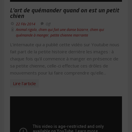
L’art de quémander quand on est un petit
chien
22 Fév 2014
Off
Animal rigolo
,
chien qui fait une danse bizarre
,
chien qui
quémande à manger
,
petite chienne marrante
L’internaute qui a publié cette vidéo sur Youtube nous
fait part de la petite histoire derrière les images : à
chaque fois qu’il commence à manger en présence de
sa petite chienne, celle-ci effectue ces drôles de
mouvements pour lui faire comprendre qu’elle...
Lire l'article