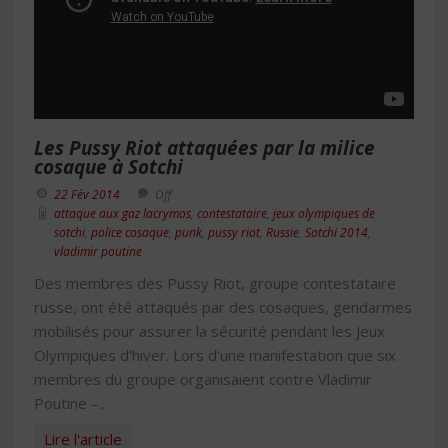
Les Pussy Riot attaquées par la milice
cosaque à Sotchi
22 Fév 2014
Off
attaque aux gaz lacrymos
,
contestataire
,
jeux olympiques de
sotchi
,
police cosaque
,
punk
,
pussy riot
,
Russie
,
Sotchi 2014
,
vladimir poutine
Des membres des Pussy Riot, groupe contestataire
russe, ont été attaqués par des cosaques, gendarmes
mobilisés pour assurer la sécurité pendant les Jeux
Olympiques d’hiver. Lors d’une manifestation que six
membres du groupe organisaient contre Vladimir
Poutine –...
Lire l'article