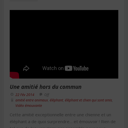
Une amitié hors du commun
22 Fév 2014
Off
amitié entre animaux
,
éléphant
,
éléphant et chien qui sont amis
,
Vidéo émouvante
Cette amitié exceptionnelle entre une chienne et un
éléphant a de quoi surprendre… et émouvoir ! Rien de