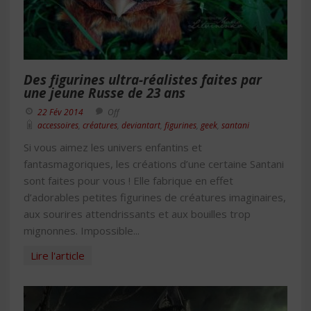
Des figurines ultra-réalistes faites par
une jeune Russe de 23 ans
22 Fév 2014
Off
accessoires
,
créatures
,
deviantart
,
figurines
,
geek
,
santani
Si vous aimez les univers enfantins et
fantasmagoriques, les créations d’une certaine Santani
sont faites pour vous ! Elle fabrique en effet
d’adorables petites figurines de créatures imaginaires,
aux sourires attendrissants et aux bouilles trop
mignonnes. Impossible...
Lire l'article