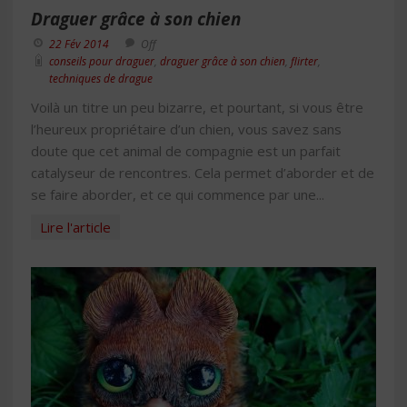
Draguer grâce à son chien
22 Fév 2014
Off
conseils pour draguer
,
draguer grâce à son chien
,
flirter
,
techniques de drague
Voilà un titre un peu bizarre, et pourtant, si vous être
l’heureux propriétaire d’un chien, vous savez sans
doute que cet animal de compagnie est un parfait
catalyseur de rencontres. Cela permet d’aborder et de
se faire aborder, et ce qui commence par une...
Lire l'article