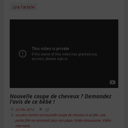
Lire l'article
Nouvelle coupe de cheveux ? Demandez
l’avis de ce bébé !
22 Fév 2014
Off
un père montre sa nouvelle coupe de cheveux à sa fille
,
une
petite fille ne reconnaît plus son papa
,
Vidéo émouvante
,
Vidéo
marrante