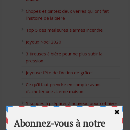
Chopes et pintes: deux verres qui ont fait
l’histoire de la bière
Top 5 des meilleures alarmes incendie
Joyeux Noël 2020
3 tireuses à bière pour ne plus subir la
pression
Joyeuse fête de l’Action de grâce!
Ce qu’il faut prendre en compte avant
d’acheter une alarme maison
5 soupes à préparer à nouveau pour cet hiver
Bon Halloween à tous
5 idées cadeaux Moulinex pour votre mère