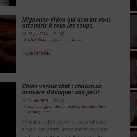
Mignonne vidéo qui devrait vous
attendrir à tous les coups.
15 Juil 2014
Off
bébé
,
Chiot
,
mignon
,
nage
,
piscine
Lire l'article
Chien versus chat : chacun sa
manière d’éduquer son petit
16 Fév 2014
Off
animal mignon
,
chaton
,
chien contre chat
,
chien
vs chat
,
Chiot
En matière d’éducation et de tendresse
envers ses petits, les chiens et les chats
font là aussi preuve de différences de