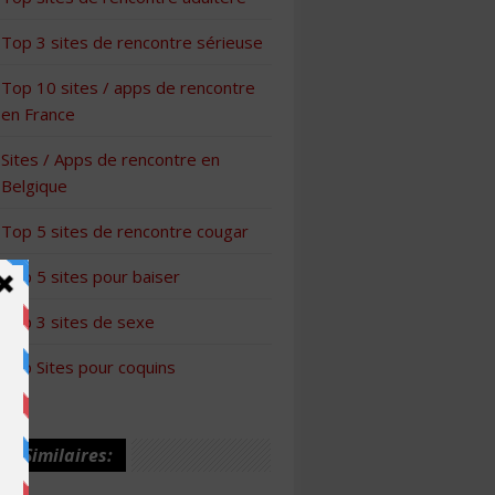
Top 3 sites de rencontre sérieuse
Top 10 sites / apps de rencontre
en France
Sites / Apps de rencontre en
Belgique
Top 5 sites de rencontre cougar
Top 5 sites pour baiser
Top 3 sites de sexe
Top Sites pour coquins
les Similaires: