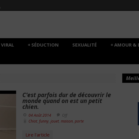
h
VIRAL
+
SÉDUCTION
SEXUALITÉ
+
AMOUR & 
Meill
C’est parfois dur de découvrir le
monde quand on est un petit
chien.
04 Août 2014
Off
Chiot
,
funny
,
jouet
,
maison
,
porte
Lire l'article