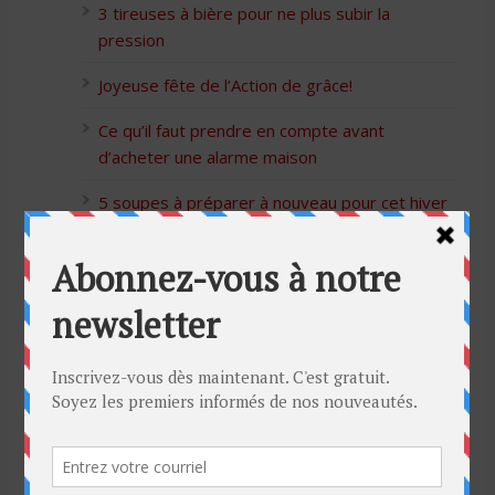
3 tireuses à bière pour ne plus subir la
pression
Joyeuse fête de l’Action de grâce!
Ce qu’il faut prendre en compte avant
d’acheter une alarme maison
5 soupes à préparer à nouveau pour cet hiver
Bon Halloween à tous
5 idées cadeaux Moulinex pour votre mère
pour l’Action de Grâce
Blague de café: Une femme infidèle trompe
son mari
Listes des Sites de Rencontre