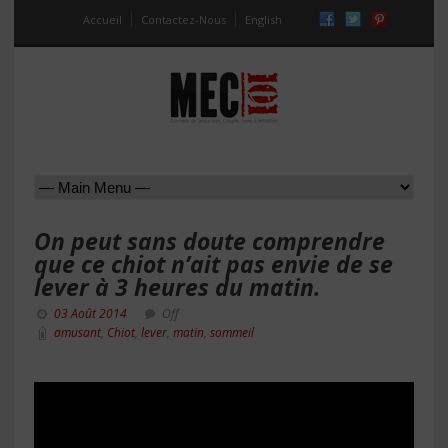
Accueil
Contactez-Nous
English
On peut sans doute comprendre
que ce chiot n’ait pas envie de se
lever à 3 heures du matin.
03 Août 2014
Off
amusant
,
Chiot
,
lever
,
matin
,
sommeil