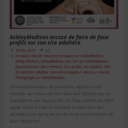
AshleyMadison accusé de faire de faux
profils sur son site adultère
16 Nov 2014
Off
arnaques sites de rencontre
,
arnaques sur AshleyMadison
,
Ashley Madison
,
AshleyMadison.com
,
Avis sur AshleyMadison
,
fausses femmes
,
faux membres
,
faux profils
,
site adultère
,
sites
de rencontre adultère
,
sites extraconjugaux
,
sites pour mariés
,
Témoignages sur AshelyMadison
De nombreux sites de rencontre adultère sont
secoués au moins une fois dans leur histoire par un
scandale lié aux faux profils. Ce fléau semble en effet
agiter toute la toile et menacer le bien-être des
abonnés pour qui la vie privée et la concrétisation de
leurs fantasme...