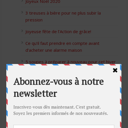
Joyeux Noël 2020
3 tireuses à bière pour ne plus subir la
pression
Joyeuse fête de l’Action de grâce!
Ce qu’il faut prendre en compte avant
d’acheter une alarme maison
5 soupes à préparer à nouveau pour cet hiver
Bon Halloween à tous
5 idées cadeaux Moulinex pour votre mère
pour l’Action de Grâce
Blague de café: Une femme infidèle trompe
son mari