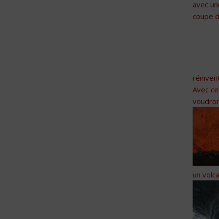
avec u
coupe d
réinvent
Avec ce
voudron
un volc