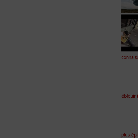
connais
éblouir !
plus ép