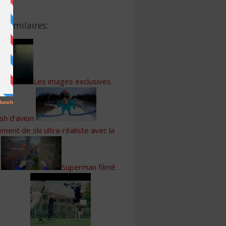
s Similaires:
Les images exclusives
sh d’avion
ment de ski ultra-réaliste avec la
Superman filmé