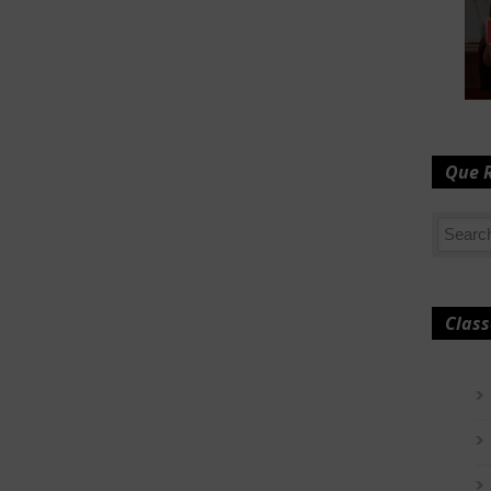
Que 
Class