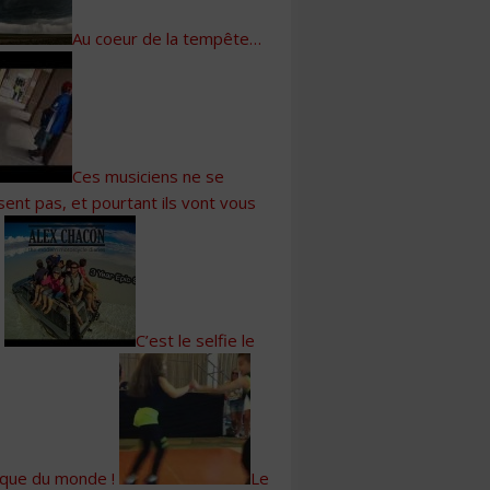
Au coeur de la tempête…
Ces musiciens ne se
sent pas, et pourtant ils vont vous
C’est le selfie le
ique du monde !
Le