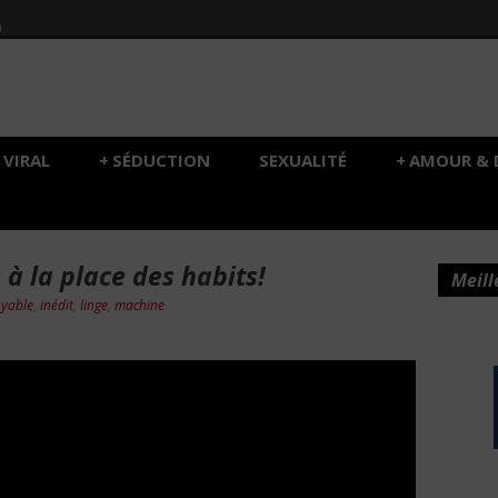
h
VIRAL
+
SÉDUCTION
SEXUALITÉ
+
AMOUR & 
 à la place des habits!
Meill
oyable
,
inédit
,
linge
,
machine