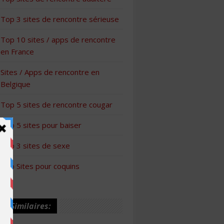
Top 3 sites de rencontre sérieuse
Top 10 sites / apps de rencontre
en France
Sites / Apps de rencontre en
Belgique
Top 5 sites de rencontre cougar
Top 5 sites pour baiser
Top 3 sites de sexe
Top Sites pour coquins
les Similaires: