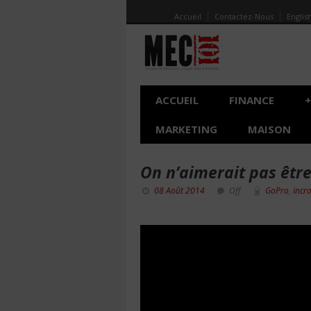
Accueil
Contactez-Nous
Englis
ACCUEIL
FINANCE
+
MARKETING
MAISON
On n’aimerait pas être
08 Août 2014
Off
GoPro
,
incr