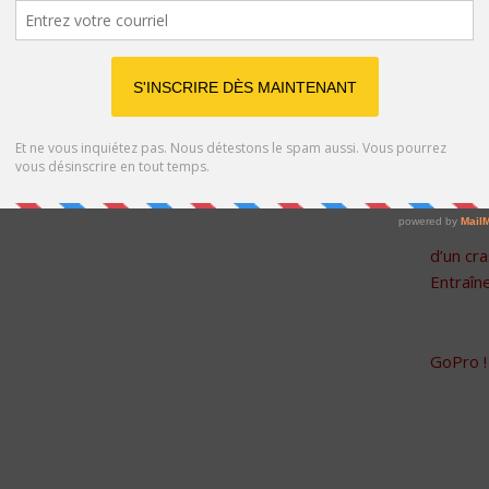
Article
d’un cra
Entraîne
GoPro !