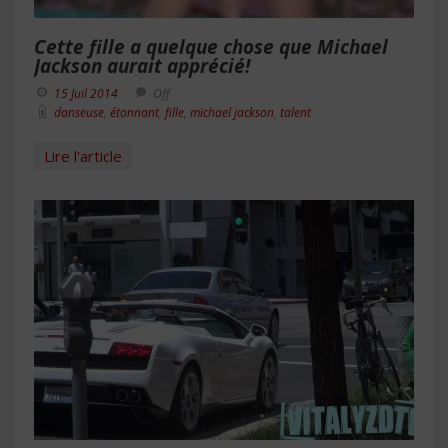
Cette fille a quelque chose que Michael
Jackson aurait apprécié!
15 Juil 2014
Off
danseuse
,
étonnant
,
fille
,
michael jackson
,
talent
Lire l'article