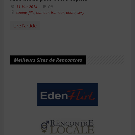
11 Mar 2014
Off
copine
,
fille
,
humour
,
Humour
,
photo
,
sexy
Lire l'article
Meilleurs Sites de Rencontres