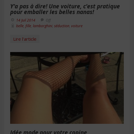
Y’a pas à dire! Une voiture, c’est pratique
pour emballer les belles nanas!
14 Juil 2014
Off
belle
,
fille
,
lamborghini
,
séduction
,
voiture
Lire l'article
Idée mode pour votre copine