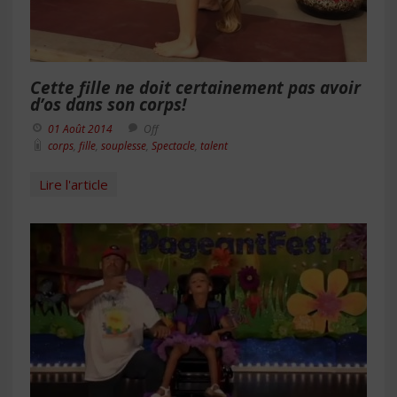
Cette fille ne doit certainement pas avoir
d’os dans son corps!
01 Août 2014
Off
corps
,
fille
,
souplesse
,
Spectacle
,
talent
Lire l'article