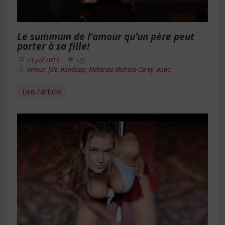
Le summum de l’amour qu’un père peut
porter à sa fille!
21 Juil 2014
Off
amour
,
fille
,
handicap
,
McKenzie Michelle Carey
,
papa
Lire l'article