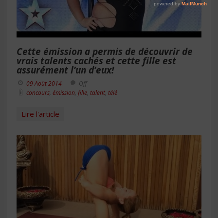
Cette émission a permis de découvrir de
vrais talents cachés et cette fille est
assurément l’un d’eux!
09 Août 2014
Off
concours
,
émission
,
fille
,
talent
,
télé
Lire l'article