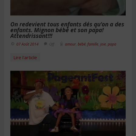
On redevient tous enfants dés qu’on a des
enfants. Mignon bébé et son papa!
Attendrissant!!!
07 Août 2014
Off
amour
,
bébé
,
famille
,
joie
,
papa
Lire l'article