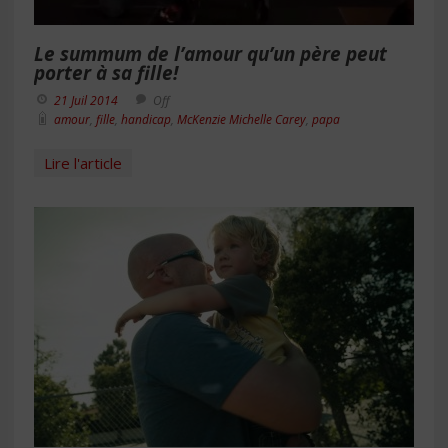
Le summum de l’amour qu’un père peut
porter à sa fille!
21 Juil 2014
Off
amour
,
fille
,
handicap
,
McKenzie Michelle Carey
,
papa
Lire l'article