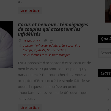
à...
Lire l'article
Cocus et heureux : témoignages
de couples qui acceptent les
infidélités
Que 
05 Nov 2014
Off
accepter l'infidélité
,
adultère
,
être cocu
,
être
trompé
,
infidélité
,
Nous Libertins
,
NousLibertins.com
,
se faire tromper
Est-il possible d’accepter d’être cocu et de
bien le vivre ? Qui sont ces couples qui y
Class
parviennent ? Pourquoi cherchez-vous à
accepter d’être cocu ? Le simple fait de se
poser la question soulève un point
important : venez-vous de découvrir que
l’on vous...
Lire l'article