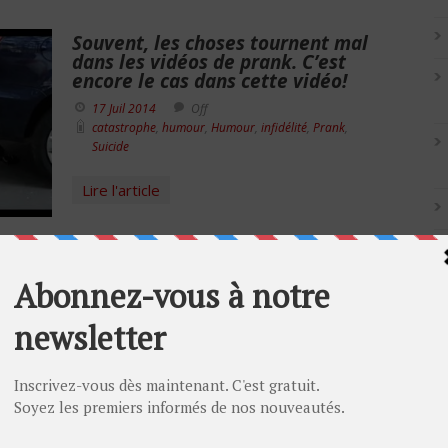
Souvent, les choses tournent mal
dans les vidéos de prank. C’est
encore le cas dans cette vidéo!
17 Juil 2014
Off
catastrophe
,
humour
,
Humour
,
infidélité
,
Prank
,
Suicide
Lire l'article
L’adultère est-il devenu une
banalité ?
20 Mar 2014
Off
adultère
,
avoir une maîtresse
,
infidélité
,
sites
adultères
,
tromper sa femme
L’acceptation de la société On est loin de
ces années où l’adultère était puni par la
Artic
peine de mort. On est aussi loin de ces