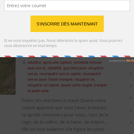
années où l’adultère était un sujet tabou.
De nos jours, l’adultère est en train de
gagner l’acceptation de la société. La...
Catég
Lire l'article
Récupérer sa copine après avoir
été infidèle
05 Mar 2014
Off
adultère
,
apres une rupture
,
comment renouer
avec son ex
,
infidélité
,
quoi faire pour récupérer
son ex
,
reconquérir son ex copine
,
reconquérir
une ex avoir l'avoir trompée
,
récupérer ex
,
récupérer sa copine
,
sauver votre couple
,
tromper
sa peite-amie
Evitez les réactions à chaud Quand votre
copine apprend que vous l’avez trompée,
ce qu’elle ressentira pour vous, c’est de la
rage, de la colère, de la haine, du mépris…
Elle va vous balancer à la figure les pires