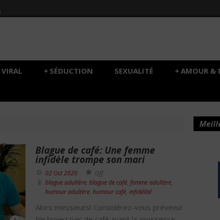
h
VIRAL
+
SÉDUCTION
SEXUALITÉ
+
AMOUR & 
Meill
Blague de café: Une femme
infidèle trompe son mari
02 Oct 2020
Off
blague adultère
,
blague de café
,
femme adultère
,
humour adultère
,
humour café
,
infidélité
Alors messieurs! Considérez-vous prévenu!
Ne buvez pas de café avant la grossesse