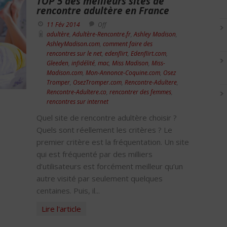
TOP 5 des meilleurs sites de
rencontre adultère en France
11 Fév 2014
Off
adultère
,
Adultère-Rencontre.fr
,
Ashley Madison
,
AshleyMadison.com
,
comment faire des
rencontres sur le net
,
edenflirt
,
Edenflirt.com
,
Gleeden
,
infidélité
,
mac
,
Miss Madison
,
Miss-
Madison.com
,
Mon-Annonce-Coquine.com
,
Osez
Tromper
,
OsezTromper.com
,
Rencontre-Adultere
,
Rencontre-Adultere.co
,
rencontrer des femmes
,
rencontres sur internet
Quel site de rencontre adultère choisir ?
Quels sont réellement les critères ? Le
premier critère est la fréquentation. Un site
qui est fréquenté par des milliers
d’utilisateurs est forcément meilleur qu’un
autre visité par seulement quelques
centaines. Puis, il...
Lire l'article