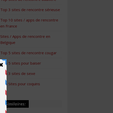
Top 3 sites de rencontre sérieuse
Top 10 sites / apps de rencontre
en France
Sites / Apps de rencontre en
Belgique
Top 5 sites de rencontre cougar
Top 5 sites pour baiser
Top 3 sites de sexe
Top Sites pour coquins
les Similaires: