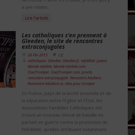
a une relatio...
Lire l'article
Les catholiques s’en prennent à
Gleeden, le site de rencontres
extraconjugales
26 Fév 2015
Off
catholiques
,
Gleeden
,
Gleeden.fr
,
infidélité
,
justice
,
Monde-Infidele
,
Monde-Infidele.com
,
OsezTromper
,
OsezTromper.com
,
procès
,
rencontre extraconjugale
,
Rencontre-Adultere
,
Rencontre-Adultere.co
,
sites pour tromper
En France, pays de la laïcité assumée et de
la séparation entre l’Église et l’État, les
Associations Familiales Catholiques ont
trouvé un nouveau cheval de bataille en
partant en guerre contre la promotion de
l’infidélité, qu’elles attribuent notamment