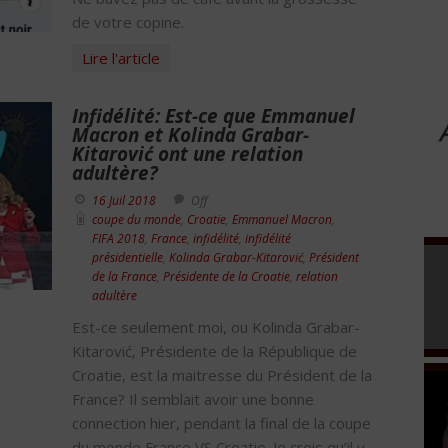
de votre copine.
Lire l'article
Infidélité: Est-ce que Emmanuel
Macron et Kolinda Grabar-
Kitarović ont une relation
adultère?
16 Juil 2018
Off
coupe du monde
,
Croatie
,
Emmanuel Macron
,
FIFA 2018
,
France
,
infidélité
,
infidélité
présidentielle
,
Kolinda Grabar-Kitarović
,
Président
de la France
,
Présidente de la Croatie
,
relation
adultère
Est-ce seulement moi, ou Kolinda Grabar-
Kitarović, Présidente de la République de
Croatie, est la maitresse du Président de la
France? Il semblait avoir une bonne
connection hier, pendant la final de la coupe
du monde France VS Croatie. Je crois qu’il y