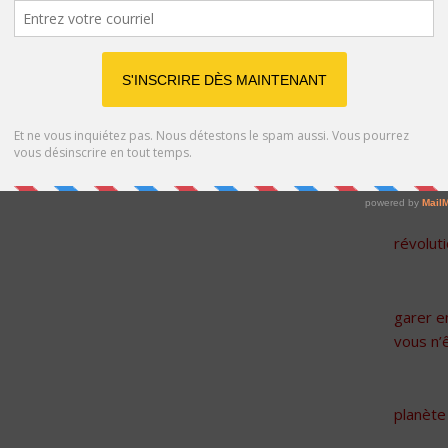
Article
révolut
garer e
vous n’
planète