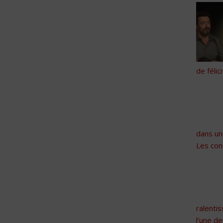
de féli
dans un
Les con
ralenti
l’une d