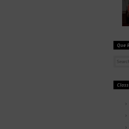
Que 
Class