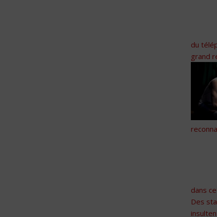
du télé
grand r
reconna
dans ce
Des sta
insulte