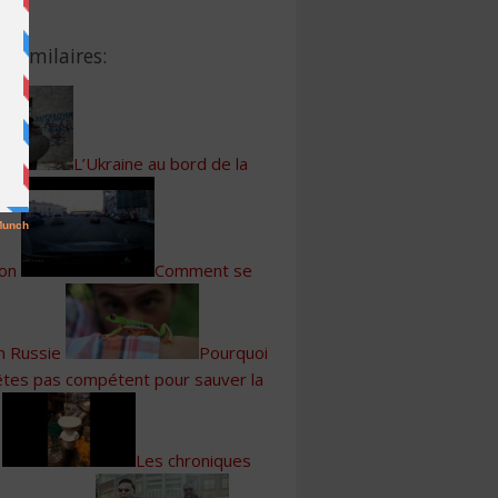
s Similaires:
L’Ukraine au bord de la
ion
Comment se
n Russie
Pourquoi
êtes pas compétent pour sauver la
Les chroniques