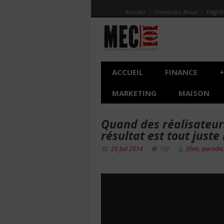
Accueil
Contactez-Nous
Englis
ACCUEIL
FINANCE
+
MARKETING
MAISON
Quand des réalisateurs
résultat est tout juste 
25 Juil 2014
Off
films
,
parodie