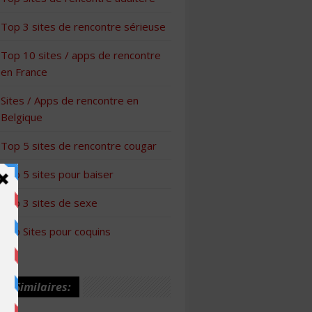
Top 3 sites de rencontre sérieuse
Top 10 sites / apps de rencontre
en France
Sites / Apps de rencontre en
Belgique
Top 5 sites de rencontre cougar
Top 5 sites pour baiser
Top 3 sites de sexe
Top Sites pour coquins
les Similaires: