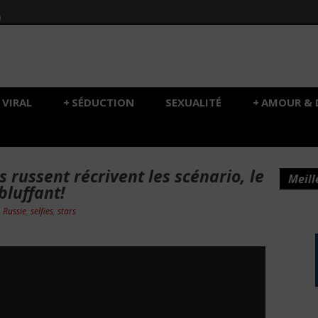
h
VIRAL
+
SÉDUCTION
SEXUALITÉ
+
AMOUR & 
 russent récrivent les scénario, le
Meill
bluffant!
,
Russie
,
selfies
,
stars