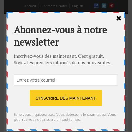
Accueil
Contactez-Nous
English
Top 3 meilleurs spots pour
apporter votre date à Montréal
23 Sep 2014
Off
Biodôme
,
Canada
,
idées de rendez-vous
,
la vie en couple
,
Le Parc
du Mont-Royal
,
meilleures places pour un rendez-vous
,
meilleurs
spots pour apporter votre date
,
Montréal
,
où rencontrer pour la
première fois
,
premier rendez-vous
,
québec
,
rdv
,
rencard
,
rencontres amoureuses
,
rendez-vous amoureux
,
séduire des
femmes
,
sortir avec une fille
,
Vieux-Montréal
,
Vieux-Port