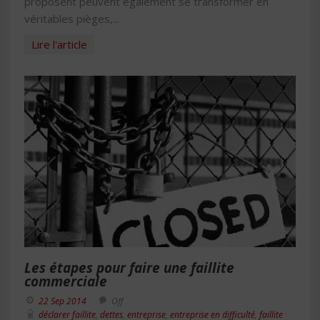
proposent peuvent également se transformer en
véritables pièges,...
Lire l'article
Les étapes pour faire une faillite
commerciale
22 Sep 2014
Off
déclarer faillite
,
dettes
,
entreprise
,
entreprise en difficulté
,
faillite